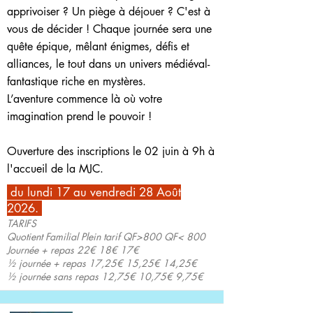
apprivoiser ? Un piège à déjouer ? C'est à
vous de décider ! Chaque journée sera une
quête épique, mêlant énigmes, défis et
alliances, le tout dans un univers médiéval-
fantastique riche en mystères.
L’aventure commence là où votre
imagination prend le pouvoir !
Ouverture des inscriptions le 02 juin à 9h à
l'accueil de la MJC.
du lundi 17 au vendredi 28 Août
2026.
TARIFS
Quotient Familial Plein tarif QF>800 QF< 800
Journée + repas 22€ 18€ 17€
½ journée + repas 17,25€ 15,25€ 14,25€
½ journée sans repas 12,75€ 10,75€ 9,75€