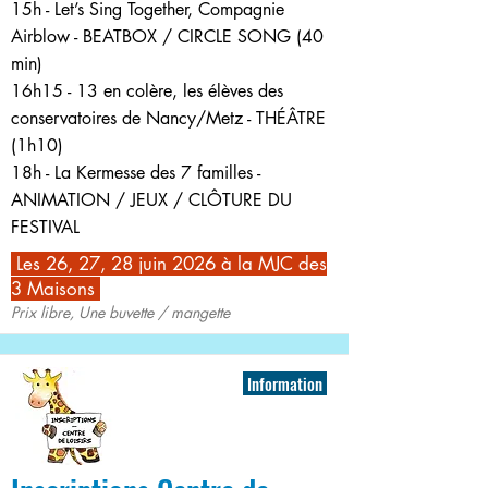
15h - Let’s Sing Together, Compagnie
Airblow - BEATBOX / CIRCLE SONG (40
min)
16h15 - 13 en colère, les élèves des
conservatoires de Nancy/Metz - THÉÂTRE
(1h10)
18h - La Kermesse des 7 familles -
ANIMATION / JEUX / CLÔTURE DU
FESTIVAL
Les 26, 27, 28 juin 2026 à la MJC des
3 Maisons
Prix libre, Une buvette / mangette
Information