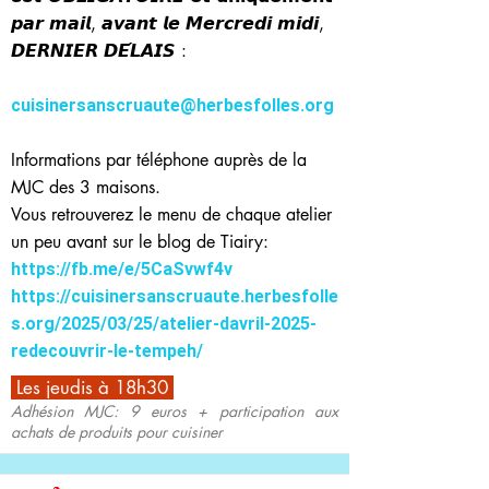
𝙥𝙖𝙧 𝙢𝙖𝙞𝙡, 𝙖𝙫𝙖𝙣𝙩 𝙡𝙚 𝙈𝙚𝙧𝙘𝙧𝙚𝙙𝙞 𝙢𝙞𝙙𝙞,
𝘿𝙀𝙍𝙉𝙄𝙀𝙍 𝘿𝙀́𝙇𝘼𝙄𝙎 :
cuisinersanscruaute@herbesfolles.org
Informations par téléphone auprès de la
MJC des 3 maisons.
Vous retrouverez le menu de chaque atelier
un peu avant sur le blog de Tiairy:
https://fb.me/e/5CaSvwf4v
https://cuisinersanscruaute.herbesfolle
s.org/2025/03/25/atelier-davril-2025-
redecouvrir-le-tempeh/
Les jeudis à 18h30
Adhésion MJC: 9 euros + participation aux
achats de produits pour cuisiner