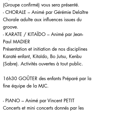
(Groupe confirmé) vous sera présenté.
- CHORALE – Animé par Gérémie Delaître
Chorale adulte aux influences issues du
groove.
- KARATE / KITAÏDO – Animé par Jean-
Paul MADIER
Présentation et initiation de nos disciplines
Karaté enfant, Kitaïdo, Bo Jutsu, Kenbu
(Sabre). Activités ouvertes à tout public.
16h30 GOÛTER des enfants Préparé par la
fine équipe de la MJC.
- PIANO – Animé par Vincent PETIT
Concerts et mini concerts donnés par les
élèves du cours, du tout débutant au plus
confirmé.
- K-POP – Animé par l’association