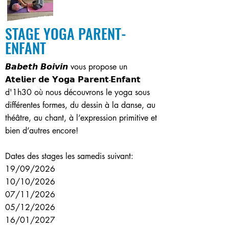
STAGE YOGA PARENT-
ENFANT
𝘽𝙖𝙗𝙚𝙩𝙝 𝘽𝙤𝙞𝙫𝙞𝙣 vous propose un
𝗔𝘁𝗲𝗹𝗶𝗲𝗿 𝗱𝗲 𝗬𝗼𝗴𝗮 𝗣𝗮𝗿𝗲𝗻𝘁-𝗘𝗻𝗳𝗮𝗻𝘁
d'1h30 où nous découvrons le yoga sous
différentes formes, du dessin à la danse, au
théâtre, au chant, à l’expression primitive et
bien d’autres encore!
Dates des stages les samedis suivant:
19/09/2026
10/10/2026
07/11/2026
05/12/2026
16/01/2027