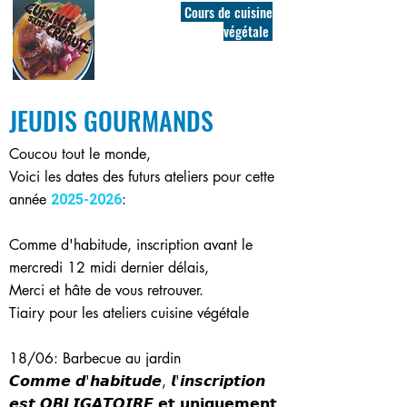
Cours de cuisine
végétale
JEUDIS GOURMANDS
Coucou tout le monde,
Voici les dates des futurs ateliers pour cette
année
:
2025-2026
Comme d'habitude, inscription avant le
mercredi 12 midi dernier délais,
Merci et hâte de vous retrouver.
Tiairy pour les ateliers cuisine végétale
18/06: Barbecue au jardin
𝘾𝙤𝙢𝙢𝙚 𝙙'𝙝𝙖𝙗𝙞𝙩𝙪𝙙𝙚, 𝙡'𝙞𝙣𝙨𝙘𝙧𝙞𝙥𝙩𝙞𝙤𝙣
𝙚𝙨𝙩 𝙊𝘽𝙇𝙄𝙂𝘼𝙏𝙊𝙄𝙍𝙀 𝗲𝘁 𝘂𝗻𝗶𝗾𝘂𝗲𝗺𝗲𝗻𝘁