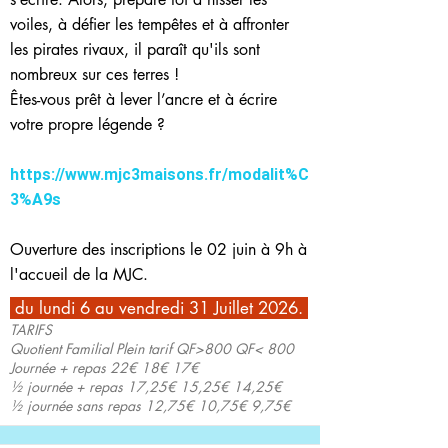
voiles, à défier les tempêtes et à affronter
les pirates rivaux, il paraît qu'ils sont
nombreux sur ces terres !
Êtes-vous prêt à lever l’ancre et à écrire
votre propre légende ?
https://www.mjc3maisons.fr/modalit%C
3%A9s
Ouverture des inscriptions le 02 juin à 9h à
l'accueil de la MJC.
du lundi 6 au vendredi 31 Juillet 2026.
TARIFS
Quotient Familial Plein tarif QF>800 QF< 800
Journée + repas 22€ 18€ 17€
½ journée + repas 17,25€ 15,25€ 14,25€
½ journée sans repas 12,75€ 10,75€ 9,75€