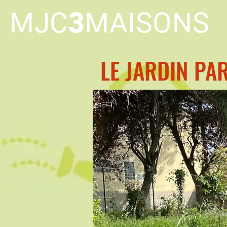
MJC
3
MAISONS
LE JARDIN PA