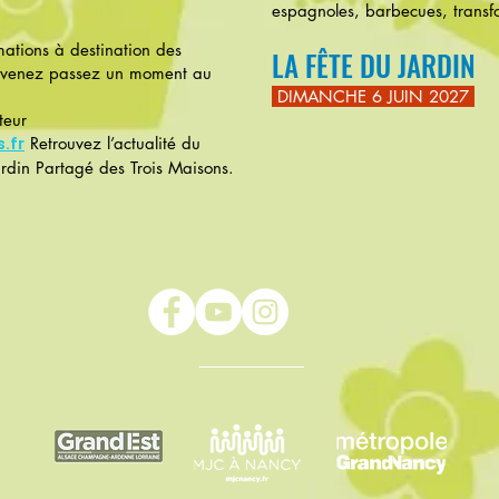
espagnoles, barbecues, transfo
ations à destination des
LA FÊTE DU JARDIN
 et venez passez un moment au
DIMANCHE 6 JUIN 2027
teur
Retrouvez l’actualité du
.fr
ardin Partagé des Trois Maisons.