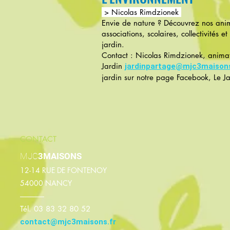
> N
icolas Rimdzionek
Envie de nature ? Découvrez nos anim
associations, scolaires, collectivités
jardin.
Contact : Nicolas Rimdzionek, anima
Jardin
jardinpartage@mjc3maisons
jardin sur notre page Facebook, Le J
CONTACT
MJC
3MAISONS
12-14 RUE DE FONTENOY
54000 NANCY
–––––––––
Tél. 03 83 32 80 52
contact@mjc3maisons.fr