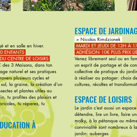
ESPACE DE JARDINA
> Nicolas Rimdzionek
é et en salle en hiver.
MARDI ET JEUDI DE 13H À 
00 ENFANTS
ADHÉSION 10€ PLUS PRIX LI
 DU CENTRE DE LOISIRS
Venez librement seul ou en fami
 des 3 Maisons, dans ton
un esprit de partage et de con
age naturel et ses pratiques
collective de pratique du jard
avers plusieurs cycles et
à réaliser au potager: choix de
 sol, la graine, la création d’un
cultures, récoltes et transforma
sectes et plantes utiles au
ESPACE DE LOISIRS
n, tu profites des plaisirs et
bricoles, tu répares, tu
Le jardin c’est aussi un espace 
détendre, lire un livre, faire 
molky, à la pétanque ou même
ÉDUCATION À
convivialité sont nombreux à l
jardin: auberges