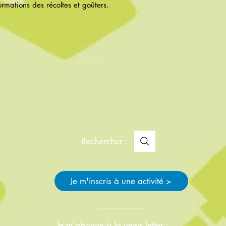
rmations des récoltes et goûters.
Rechercher :
Je m'inscris à une activité >
Je m'abonne à la news letter :