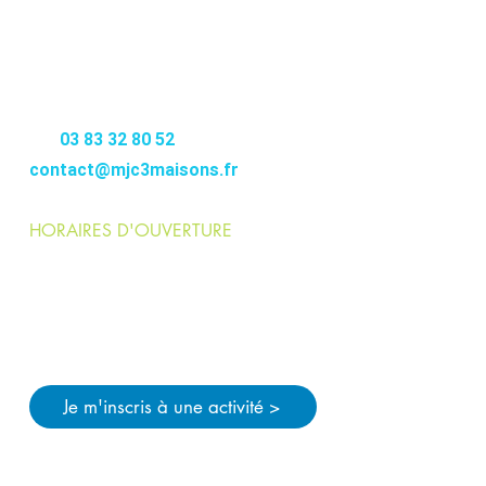
MJC
3MAISONS
12-14 RUE DE FONTENOY
54000 NANCY
–––––––––
Tél.
03 83 32 80 52
contact@mjc3maisons.fr
HORAIRES D'OUVERTURE
Lundi > jeudi :
9h>12h / 14h>21h
Vendredi :
9h>12h / 14h>19h
Pendant les vacances scolaires :
Lundi > vendredi
: 9h>12h / 14h>18h
Je m'inscris à une activité >