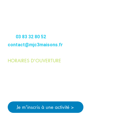
MJC
3MAISONS
12-14 RUE DE FONTENOY
54000 NANCY
–––––––––
Tél.
03 83 32 80 52
contact@mjc3maisons.fr
HORAIRES D'OUVERTURE
Lundi > jeudi :
9h>12h / 14h>21h
Vendredi :
9h>12h / 14h>19h
Pendant les vacances scolaires :
Lundi > vendredi
: 9h>12h / 14h>18h
Je m'inscris à une activité >