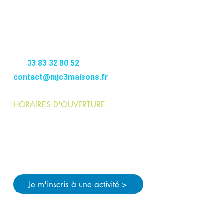
MJC
3MAISONS
12-14 RUE DE FONTENOY
54000 NANCY
–––––––––
Tél.
03 83 32 80 52
contact@mjc3maisons.fr
HORAIRES D'OUVERTURE
Lundi > jeudi :
9h>12h / 14h>21h
Vendredi :
9h>12h / 14h>19h
Pendant les vacances scolaires :
Lundi > vendredi
: 9h>12h / 14h>18h
Je m'inscris à une activité >