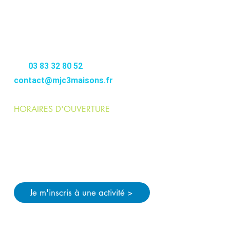
MJC
3MAISONS
12-14 RUE DE FONTENOY
54000 NANCY
–––––––––
Tél.
03 83 32 80 52
contact@mjc3maisons.fr
HORAIRES D'OUVERTURE
Lundi > jeudi :
9h>12h / 14h>21h
Vendredi :
9h>12h / 14h>19h
Pendant les vacances scolaires :
Lundi > vendredi
: 9h>12h / 14h>18h
Je m'inscris à une activité >