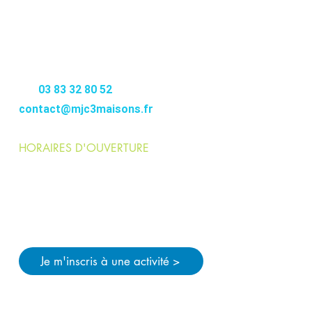
MJC
3MAISONS
12-14 RUE DE FONTENOY
54000 NANCY
–––––––––
Tél.
03 83 32 80 52
contact@mjc3maisons.fr
HORAIRES D'OUVERTURE
Lundi > jeudi :
9h>12h / 14h>21h
Vendredi :
9h>12h / 14h>19h
Pendant les vacances scolaires :
Lundi > vendredi
: 9h>12h / 14h>18h
Je m'inscris à une activité >