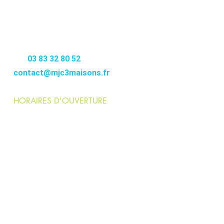
MJC
3MAISONS
12-14 RUE DE FONTENOY
54000 NANCY
–––––––––
Tél.
03 83 32 80 52
contact@mjc3maisons.fr
HORAIRES D'OUVERTURE
Lundi > jeudi :
9h>12h / 14h>21h
Vendredi :
9h>12h / 14h>19h
Pendant les vacances scolaires :
Lundi > vendredi
: 9h>12h / 14h>18h
Je m'inscris à une activité >